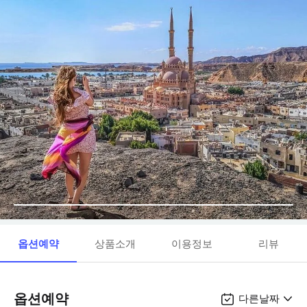
옵션예약
상품소개
이용정보
리뷰
옵션예약
다른날짜