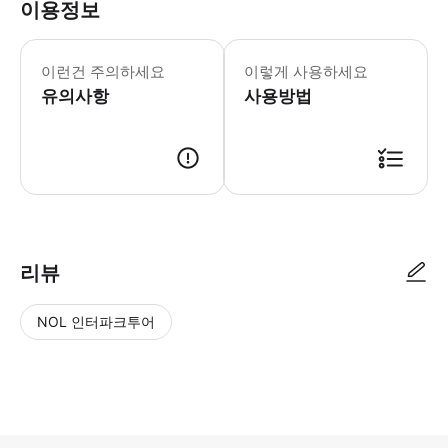
이용정보
접근성 * 유아는 보호자의 무릎에 앉아
이런건 주의하세요
이렇게 사용하세요
유의사항
사용방법
리뷰
NOL 인터파크투어
NOL
별
사
에서
점
진/
작성
높
동
된
은
영