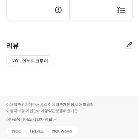
● 예약접수 후 확정이 되면 이용가능합니다. ● 바우처에 안내된 사용 방법
리뷰
NOL 인터파크투어
NOL
별
사
에서
점
진/
작성
높
동
된
은
영
리뷰
순
상
이용약관
위치기반서비스 이용약관
개인정보 처리방침
입니
여행자보험 가입안내
여행약관
분쟁해결기준
다.
(주)놀유니버스 사업자 정보
별
사
NOL
Triple
Interpark Global
점
진/