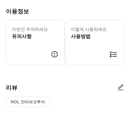
이용정보
오감 박물관 월요일-일요일: 10:00-20
* 프라하 중심부에서 특별하고 독특한 
이런건 주의하세요
이렇게 사용하세요
유의사항
사용방법
리뷰
NOL 인터파크투어
NOL
별
사
에서
점
진/
작성