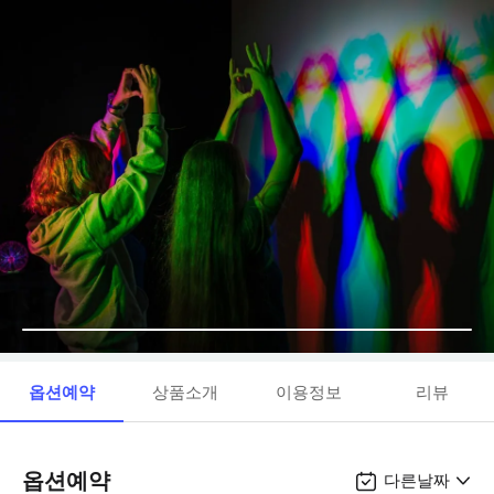
옵션예약
상품소개
이용정보
리뷰
옵션예약
다른날짜