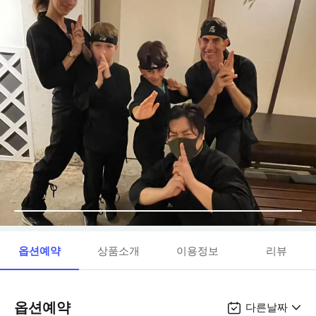
옵션예약
상품소개
이용정보
리뷰
옵션예약
다른날짜