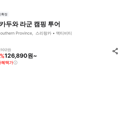
시확정
카두와 라군 캠핑 투어
outhern Province
스리랑카
액티비티
,102
원
126,890원~
%
종혜택가