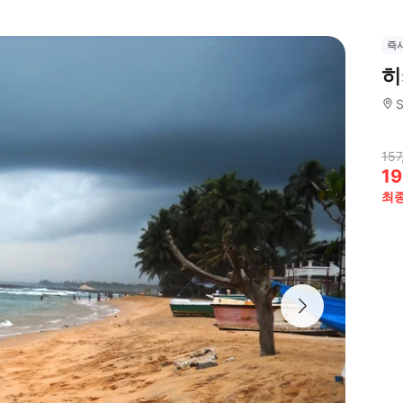
즉
히
S
157
19
최