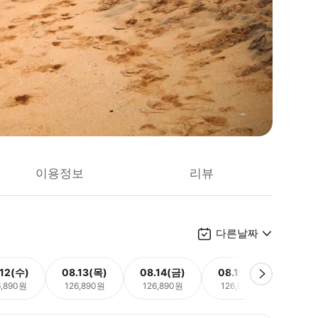
이용정보
리뷰
다른날짜
.12(수)
08.13(목)
08.14(금)
08.15(토)
08.
6,890원
126,890원
126,890원
126,890원
126