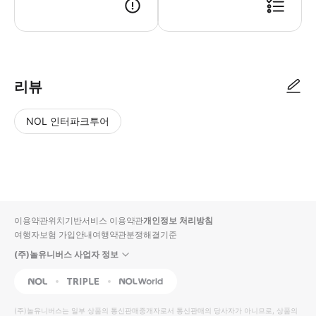
리뷰
NOL 인터파크투어
NOL
별
사
에서
점
진/
작성
높
동
된
은
영
리뷰
순
상
이용약관
위치기반서비스 이용약관
개인정보 처리방침
입니
여행자보험 가입안내
여행약관
분쟁해결기준
다.
(주)놀유니버스 사업자 정보
별
사
NOL
Triple
Interpark Global
점
진/
높
동
(주)놀유니버스
는 일부 상품의 통신판매중개자로서 통신판매의 당사자가 아니므로, 상품의