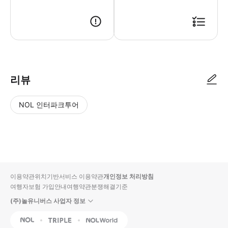
리뷰
NOL 인터파크투어
NOL
별
사
에서
점
진/
작성
높
동
된
은
영
리뷰
순
상
이용약관
위치기반서비스 이용약관
개인정보 처리방침
입니
여행자보험 가입안내
여행약관
분쟁해결기준
다.
(주)놀유니버스 사업자 정보
별
사
NOL
Triple
Interpark Global