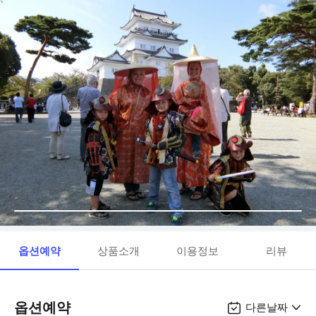
옵션예약
상품소개
이용정보
리뷰
옵션예약
다른날짜