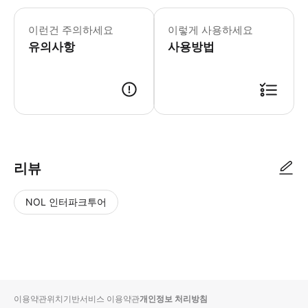
이런건 주의하세요
이렇게 사용하세요
유의사항
사용방법
체험 시작 10분 전까지 도착해 주시기 바랍니다. 본 플랜에는 향로가 포함
리뷰
NOL 인터파크투어
NOL
별
사
에서
점
진/
작성
높
동
된
은
영
리뷰
순
상
이용약관
위치기반서비스 이용약관
개인정보 처리방침
입니