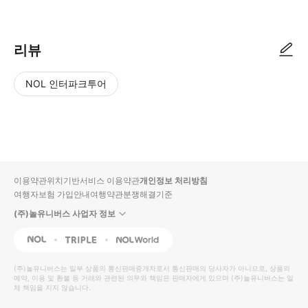
리뷰
NOL 인터파크투어
NOL
별
사
에서
점
진/
작성
높
동
된
은
영
리뷰
순
상
이용약관
위치기반서비스 이용약관
개인정보 처리방침
입니
여행자보험 가입안내
여행약관
분쟁해결기준
다.
(주)놀유니버스 사업자 정보
별
사
NOL
Triple
Interpark Global
점
진/
높
동
(주)놀유니버스
는 일부 상품의 통신판매중개자로서 통신판매의 당사자가 아니므로, 상품의
예약, 이용 및 환불 등 거래와 관련된 의무와 책임은 판매자에게 있으며
은
영
(주)놀유니버스
는 일
체 책임을 지지 않습니다.
순
상