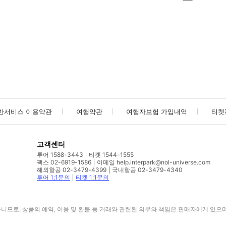
사진/동영상
사진/동영상
반서비스 이용약관
여행약관
여행자보험 가입내역
티켓
고객센터
투어 1588-3443
티켓 1544-1555
팩스 02-6919-1586
이메일 help.interpark@nol-universe.com
해외항공 02-3479-4399
국내항공 02-3479-4340
투어 1:1문의
티켓 1:1문의
므로, 상품의 예약, 이용 및 환불 등 거래와 관련된 의무와 책임은 판매자에게 있으