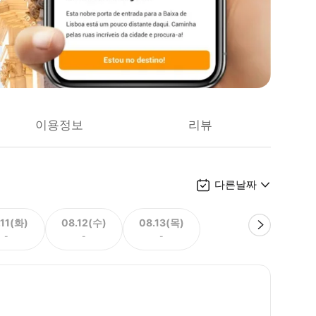
이용정보
리뷰
다른날짜
.11(화)
08.12(수)
08.13(목)
-
-
-