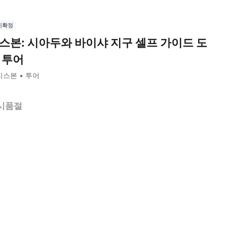
시확정
스본: 시아두와 바이샤 지구 셀프 가이드 도
 투어
리스본
투어
시품절