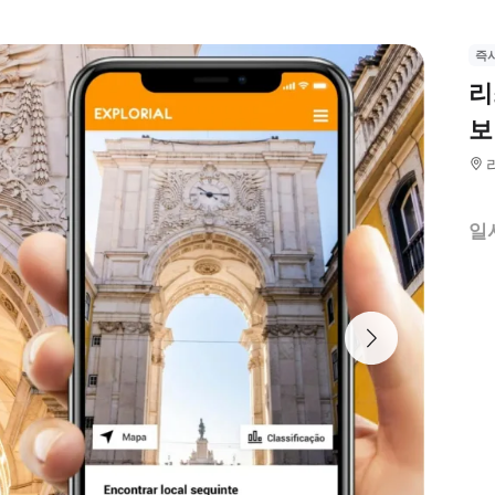
즉
리
보
일