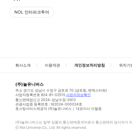
NOL 인터파크투어
NOL
에서 작성된 리뷰 입니다.
별점 높은순
별점 높은순
회사소개
이용약관
개인정보처리방침
위치기
(주)놀유니버스
주소
경기도 성남시 수정구 금토로 70 (금토동, 텐엑스타워)
사업자등록번호
824-81-02515
사업자정보확인
통신판매업신고
2024-성남수정-0912
관광사업증 등록번호 : 제2024-000024호
호스팅서비스제공자 (주)놀유니버스｜ 대표이사 이철웅
(주)놀유니버스
는 일부 상품의 통신판매중개자로서 통신판매의 당사자가 아니
ⓒ
Nol Universe Co
., Ltd. All rights reserved.