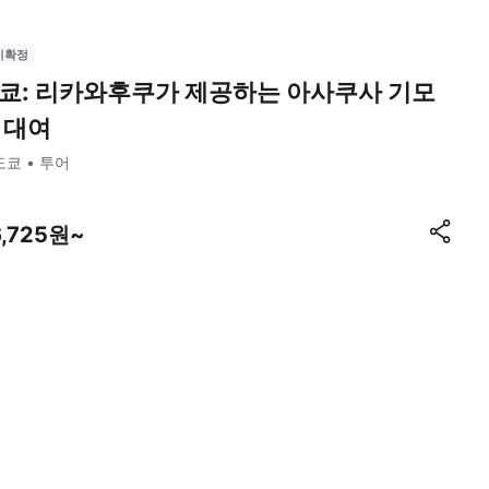
시확정
쿄: 리카와후쿠가 제공하는 아사쿠사 기모
 대여
도쿄
투어
6,725원~