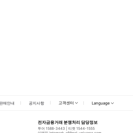
못하신 경우 고객센터로 문의해 주시기 바랍니다.
고객센터
판매안내
공지사항
Language
전자금융거래 분쟁처리 담당정보
투어 1588-3443
티켓 1544-1555
이메일 interpark_ef@nol-universe.com