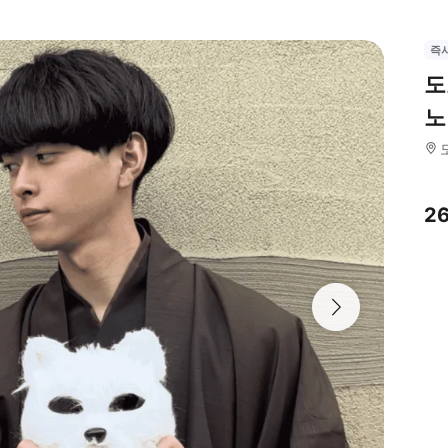
즉
도
노
2