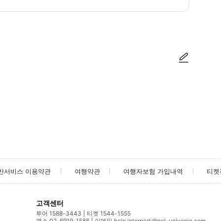
방법을 확인한 후 이용해 주시기 바랍니다. ● 48시간 이내에 바우처를 받지 
사진/동영상
사진/동영상
반서비스 이용약관
여행약관
여행자보험 가입내역
티켓
고객센터
투어 1588-3443
티켓 1544-1555
팩스 02-6919-1586
이메일 help.interpark@nol-universe.com