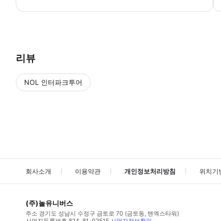
● 예약접수 후 확정이 되면 이용가능합니다. ● 바우처에 안내된 사용 
리뷰
NOL 인터파크투어
NOL
에서 작성된 리뷰 입니다.
별점 높은순
별점 높은순
회사소개
이용약관
개인정보처리방침
위치기
(주)놀유니버스
주소
경기도 성남시 수정구 금토로 70 (금토동, 텐엑스타워)
사업자등록번호
824-81-02515
사업자정보확인