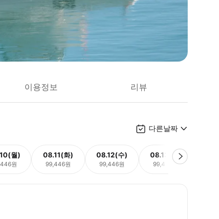
이용정보
리뷰
다른날짜
.10(월)
08.11(화)
08.12(수)
08.13(목)
08.
,446원
99,446원
99,446원
99,446원
99,