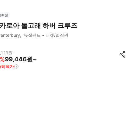
시확정
카로아 돌고래 하버 크루즈
anterbury
뉴질랜드
티켓/입장권
,123
원
99,446원~
%
종혜택가