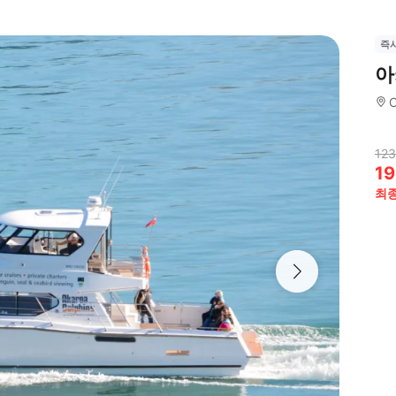
즉
아
C
123
19
최