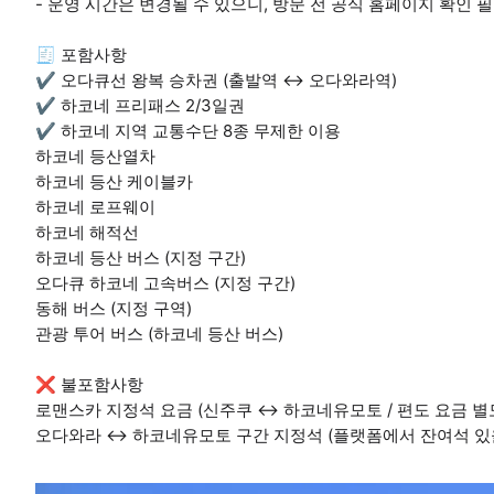
- 운영 시간은 변경될 수 있으니, 방문 전 공식 홈페이지 확인 
🧾 포함사항
✔️ 오다큐선 왕복 승차권 (출발역 ↔ 오다와라역)
✔️ 하코네 프리패스 2/3일권
✔️ 하코네 지역 교통수단 8종 무제한 이용
하코네 등산열차
하코네 등산 케이블카
하코네 로프웨이
하코네 해적선
하코네 등산 버스 (지정 구간)
오다큐 하코네 고속버스 (지정 구간)
동해 버스 (지정 구역)
관광 투어 버스 (하코네 등산 버스)
❌ 불포함사항
로맨스카 지정석 요금 (신주쿠 ↔ 하코네유모토 / 편도 요금 별
오다와라 ↔ 하코네유모토 구간 지정석 (플랫폼에서 잔여석 있을