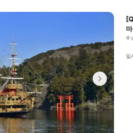
[
마
일