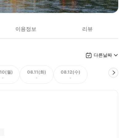
이용정보
리뷰
다른날짜
.10(월)
08.11(화)
08.12(수)
-
-
-