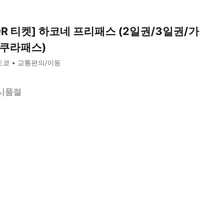
QR 티켓] 하코네 프리패스 (2일권/3일권/가
쿠라패스)
도쿄
교통편의/이동
시품절