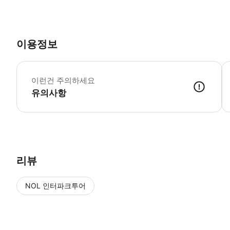
이용정보

이런건 주의하세요
유의사항
✔️예약 확정 후 이메일을 통해 바우처(모바일티켓)가 발송 됩니다. 📱
리뷰
NOL 인터파크투어
NOL
에서 작성된 리뷰 입니다.
별점 높은순