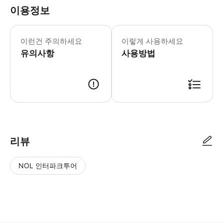
이용정보
* 소요시간 : 210분 (옵션에 따라 소
이런건 주의하세요
이렇게 사용하세요
유의사항
사용방법
● 예약접수 후 확정이 되면 이용가능합니다. ● 바우처에 안내된 사용 방법
리뷰
NOL 인터파크투어
NOL
별
사
에서
점
진/
작성
높
동
된