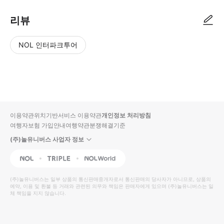
리뷰
NOL 인터파크투어
NOL
별
사
에서
점
진/
작성
높
동
된
은
영
리뷰
순
상
이용약관
위치기반서비스 이용약관
개인정보 처리방침
입니
여행자보험 가입안내
여행약관
분쟁해결기준
다.
(주)놀유니버스 사업자 정보
별
사
NOL
Triple
Interpark Global
점
진/
높
동
(주)놀유니버스
는 일부 상품의 통신판매중개자로서 통신판매의 당사자가 아니므로, 상품의
예약, 이용 및 환불 등 거래와 관련된 의무와 책임은 판매자에게 있으며
은
영
(주)놀유니버스
는 일
체 책임을 지지 않습니다.
순
상