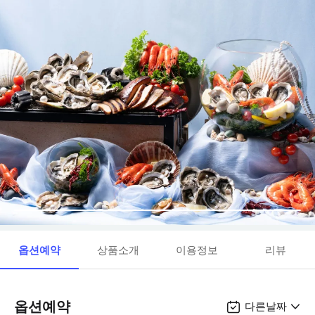
옵션예약
상품소개
이용정보
리뷰
옵션예약
다른날짜