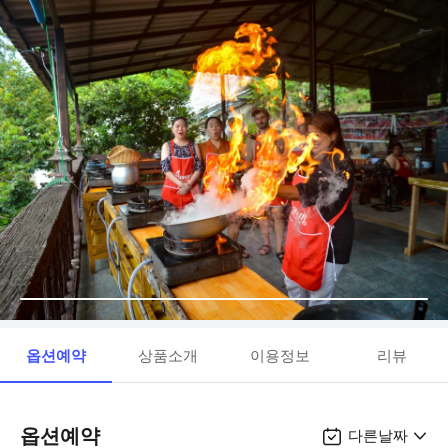
옵션예약
상품소개
이용정보
리뷰
옵션예약
다른날짜