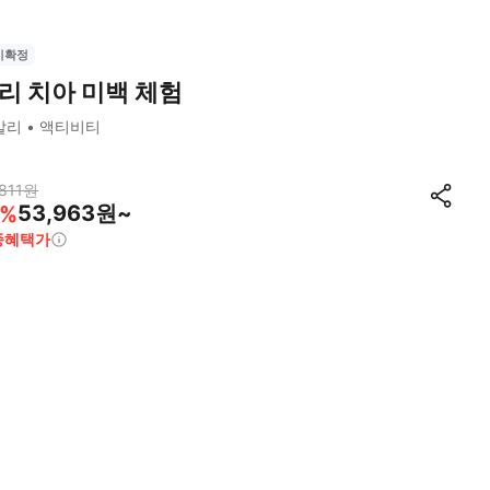
시확정
리 치아 미백 체험
발리
액티비티
811
원
53,963원~
%
종혜택가