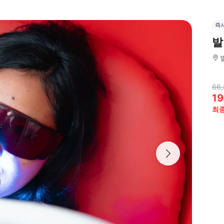
즉
발
66,
19
최