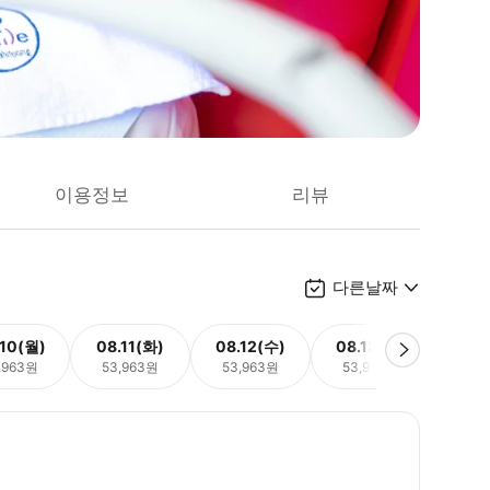
이용정보
리뷰
다른날짜
.10(월)
08.11(화)
08.12(수)
08.13(목)
08.
,963원
53,963원
53,963원
53,963원
53,