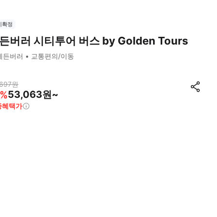
시확정
든버러 시티투어 버스 by Golden Tours
에든버러
교통편의/이동
697
원
53,063원~
%
종혜택가