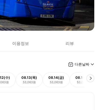
이용정보
리뷰
다른날짜
.12(수)
08.13(목)
08.14(금)
08.15(토)
08.
,063원
53,063원
53,063원
53,063원
53,