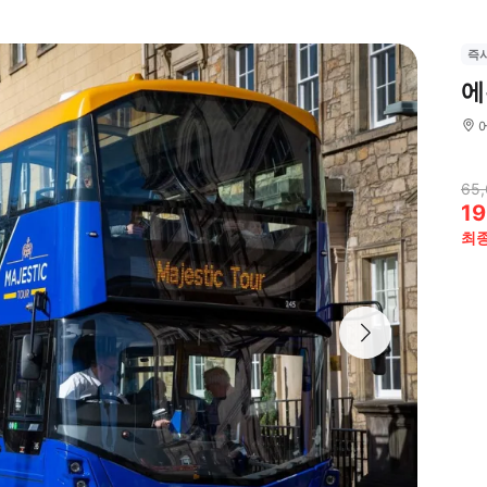
즉
에
65,
19
최