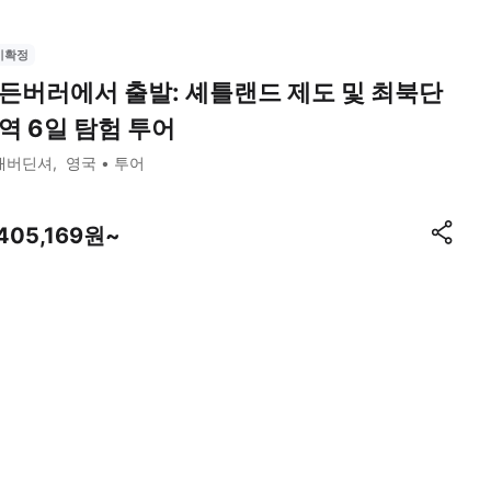
시확정
든버러에서 출발: 셰틀랜드 제도 및 최북단
역 6일 탐험 투어
애버딘셔
영국
투어
,405,169원~