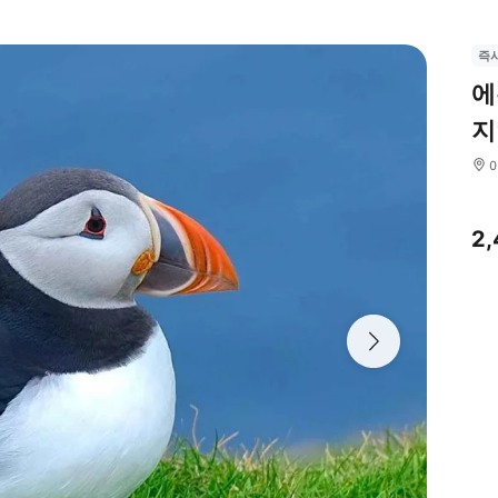
즉
에
지
2