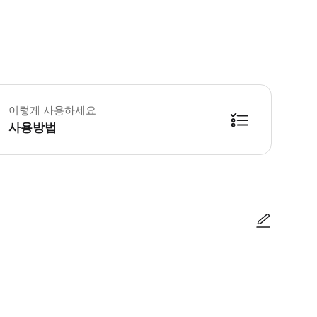
 소요시간 : 600분-8640분 (옵션에 따라 소요 시간이 다를 수 있으니, 예약 시
이렇게 사용하세요
사용방법
방법을 확인한 후 이용해 주시기 바랍니다. ● 48시간 이내에 바우처를 받지 
사진/동영상