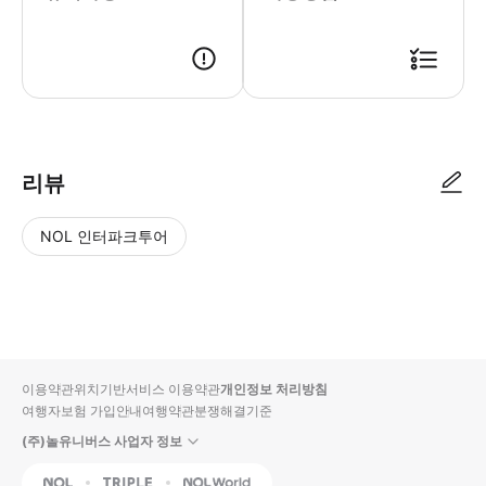
● 예약접수 후 확정이 되면 이용가능합니다. ● 바우처에 안내된 사용 방법
리뷰
NOL 인터파크투어
NOL
별
사
에서
점
진/
작성
높
동
된
은
영
리뷰
순
상
이용약관
위치기반서비스 이용약관
개인정보 처리방침
입니
여행자보험 가입안내
여행약관
분쟁해결기준
다.
(주)놀유니버스 사업자 정보
별
사