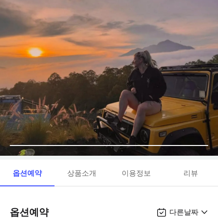
옵션예약
상품소개
이용정보
리뷰
옵션예약
다른날짜