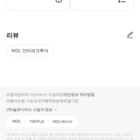
리뷰
NOL 인터파크투어
NOL
별
사
에서
점
진/
작성
높
동
된
은
영
리뷰
순
상
이용약관
위치기반서비스 이용약관
개인정보 처리방침
입니
여행자보험 가입안내
여행약관
분쟁해결기준
다.
(주)놀유니버스 사업자 정보
별
사
NOL
Triple
Interpark Global
점
진/
높
동
(주)놀유니버스
는 일부 상품의 통신판매중개자로서 통신판매의 당사자가 아니므로, 상품의
예약, 이용 및 환불 등 거래와 관련된 의무와 책임은 판매자에게 있으며
은
영
(주)놀유니버스
는 일