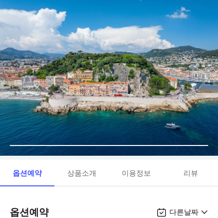
옵션예약
상품소개
이용정보
리뷰
옵션예약
다른날짜