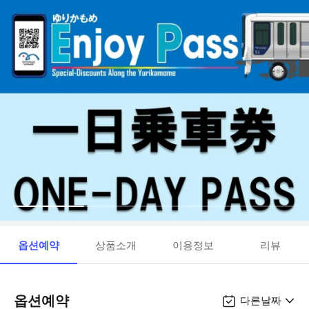
옵션예약
상품소개
이용정보
리뷰
옵션예약
다른날짜