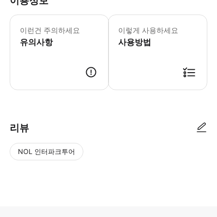
이용정보
어린이 규정 - 6세 미만 어린이는 무료
이런건 주의하세요
이렇게 사용하세요
유의사항
사용방법
리뷰
NOL 인터파크투어
NOL
별
사
에서
점
진/
작성
높
동
된
은
영
리뷰