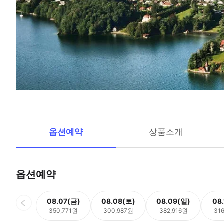
옵션예약
상품소개
옵션예약
08.07(금)
08.08(토)
08.09(일)
08
350,771원
300,987원
382,916원
31