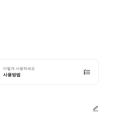
 꼭 알아두세요 * 19.10.-27.11.2026: 톱니바퀴 열차를 타고 오르락 내리락
이렇게 사용하세요
사용방법
 버스 정류장 (Limmatstrasse 2) 입니다. * 집합 장소의 가이드에게 스