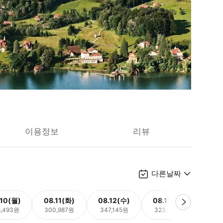
이용정보
리뷰
다른날짜
.10(월)
08.11(화)
08.12(수)
08.13(목)
08.
6,493원
300,987원
347,145원
323,697원
325