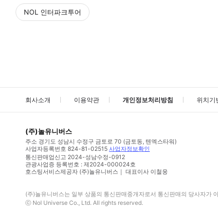
NOL 인터파크투어
NOL
에서 작성된 리뷰 입니다.
별점 높은순
별점 높은순
회사소개
이용약관
개인정보처리방침
위치기
(주)놀유니버스
주소
경기도 성남시 수정구 금토로 70 (금토동, 텐엑스타워)
사업자등록번호
824-81-02515
사업자정보확인
통신판매업신고
2024-성남수정-0912
관광사업증 등록번호 : 제2024-000024호
호스팅서비스제공자 (주)놀유니버스｜ 대표이사 이철웅
(주)놀유니버스
는 일부 상품의 통신판매중개자로서 통신판매의 당사자가 아니
ⓒ
Nol Universe Co
., Ltd. All rights reserved.