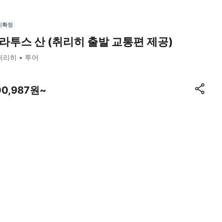
시확정
라투스 산 (취리히 출발 교통편 제공)
취리히
투어
00,987원~