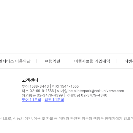
사진/동영상
사진/동영상
반서비스 이용약관
여행약관
여행자보험 가입내역
티켓
고객센터
투어 1588-3443
티켓 1544-1555
팩스 02-6919-1586
이메일 help.interpark@nol-universe.com
해외항공 02-3479-4399
국내항공 02-3479-4340
투어 1:1문의
티켓 1:1문의
므로, 상품의 예약, 이용 및 환불 등 거래와 관련된 의무와 책임은 판매자에게 있으