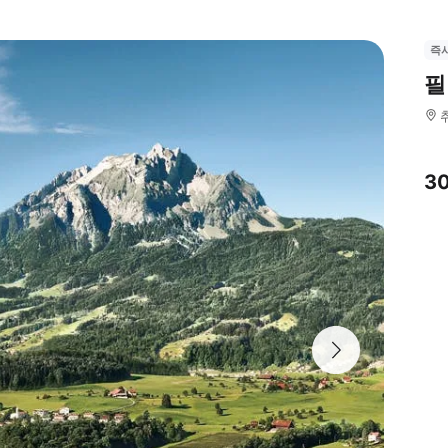
즉
필
3