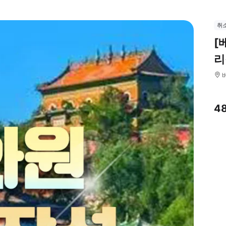
취
[
리
4