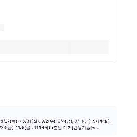
(금), 11/9(화) ♦️출발 대기[변동가능]♦️:
10/13(화), 10/17(토), 10/18(일), 11/13(금) 🎈2026년