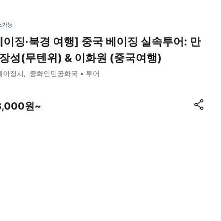
소가능
베이징·북경 여행] 중국 베이징 실속투어: 만
장성(무텐위) & 이화원 (중국여행)
베이징시
중화인민공화국
투어
8,000원~