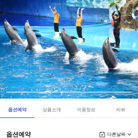
옵션예약
상품소개
이용정보
리뷰
옵션예약
다른날짜