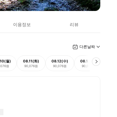
이용정보
리뷰
다른날짜
.10(월)
08.11(화)
08.12(수)
08.13(목)
08.
,076원
90,076원
90,076원
90,076원
90,