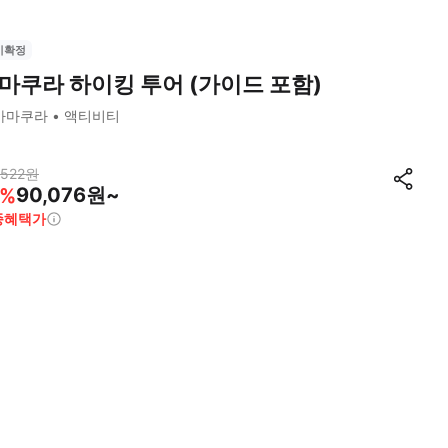
시확정
마쿠라 하이킹 투어 (가이드 포함)
가마쿠라
액티비티
,522
원
90,076원~
%
종혜택가