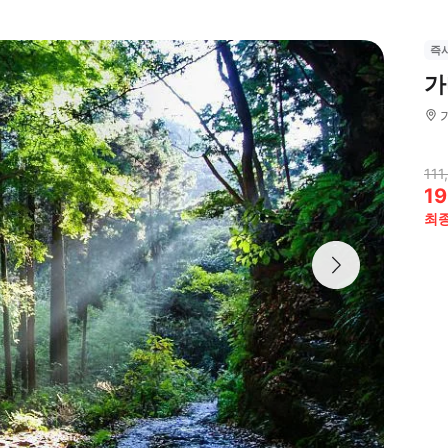
즉
가
111
19
최