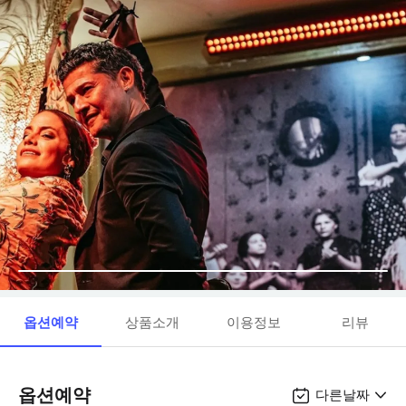
옵션예약
상품소개
이용정보
리뷰
옵션예약
다른날짜