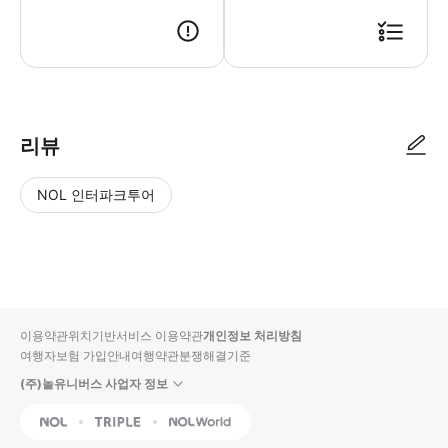
● 예약접수 후 확정이 되면 이용가능합니다. ● 바우처에 안내된 사용 방법
리뷰
NOL 인터파크투어
NOL
별
사
에서
점
진/
작성
높
동
된
은
영
리뷰
순
상
이용약관
위치기반서비스 이용약관
개인정보 처리방침
입니
여행자보험 가입안내
여행약관
분쟁해결기준
다.
(주)놀유니버스 사업자 정보
별
사
NOL
Triple
Interpark Global
점
진/