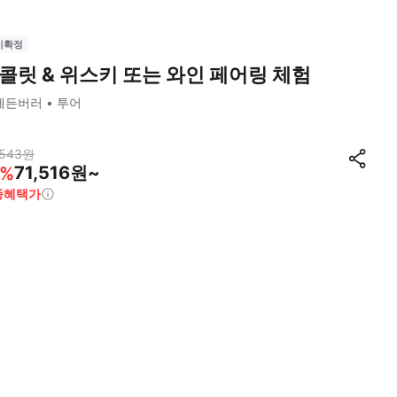
시확정
콜릿 & 위스키 또는 와인 페어링 체험
에든버러
투어
,543
원
71,516원~
%
종혜택가