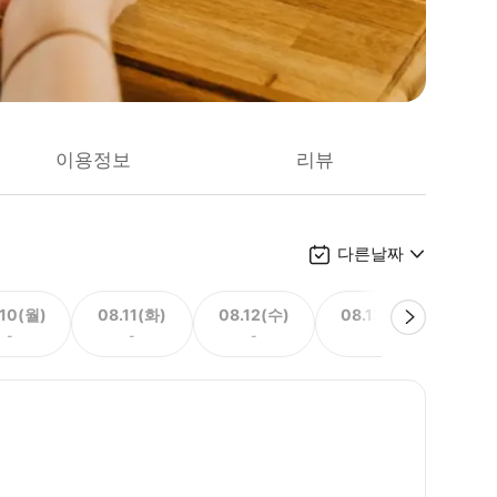
이용정보
리뷰
다른날짜
.10(월)
08.11(화)
08.12(수)
08.13(목)
08.
-
-
-
-
71,