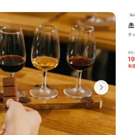
즉
초
88
19
최