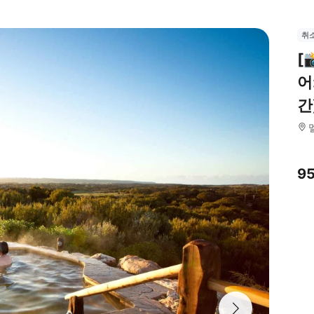
취
[
어
간
9