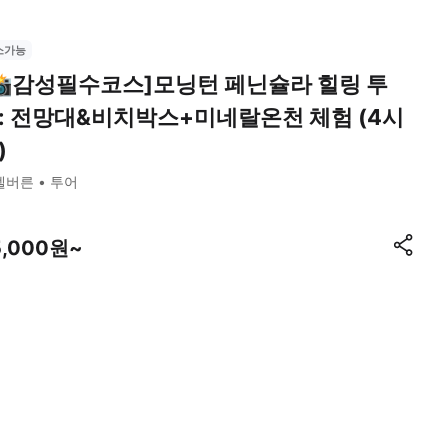
소가능
📸감성필수코스]모닝턴 페닌슐라 힐링 투
: 전망대&비치박스+미네랄온천 체험 (4시
)
멜버른
투어
5,000원~