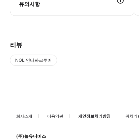
유의사항
리뷰
NOL 인터파크투어
NOL
에서 작성된 리뷰 입니다.
별점 높은순
별점 높은순
회사소개
이용약관
개인정보처리방침
위치기
(주)놀유니버스