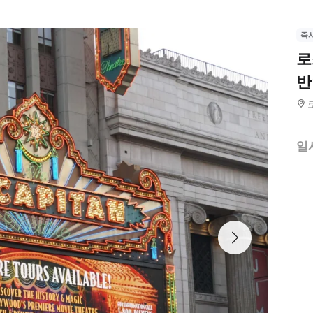
즉
로
반
일