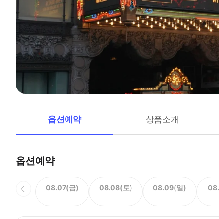
옵션예약
상품소개
옵션예약
08.07(금)
08.08(토)
08.09(일)
08
-
-
-