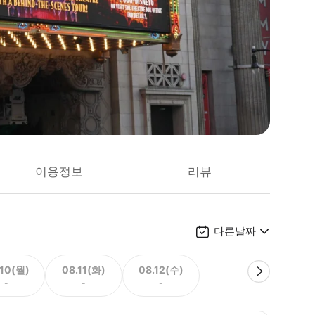
이용정보
리뷰
다른날짜
.10(월)
08.11(화)
08.12(수)
-
-
-