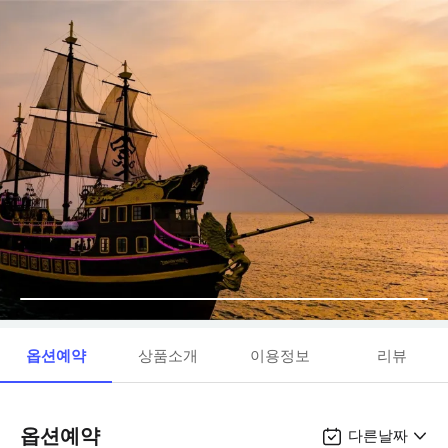
옵션예약
상품소개
이용정보
리뷰
옵션예약
다른날짜