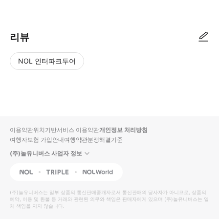
리뷰
NOL 인터파크투어
NOL
별
사
에서
점
진/
작성
높
동
된
은
영
리뷰
순
상
이용약관
위치기반서비스 이용약관
개인정보 처리방침
입니
여행자보험 가입안내
여행약관
분쟁해결기준
다.
(주)놀유니버스 사업자 정보
별
사
NOL
Triple
Interpark Global
점
진/
높
동
(주)놀유니버스
는 일부 상품의 통신판매중개자로서 통신판매의 당사자가 아니므로, 상품의
예약, 이용 및 환불 등 거래와 관련된 의무와 책임은 판매자에게 있으며
은
영
(주)놀유니버스
는 일
체 책임을 지지 않습니다.
순
상