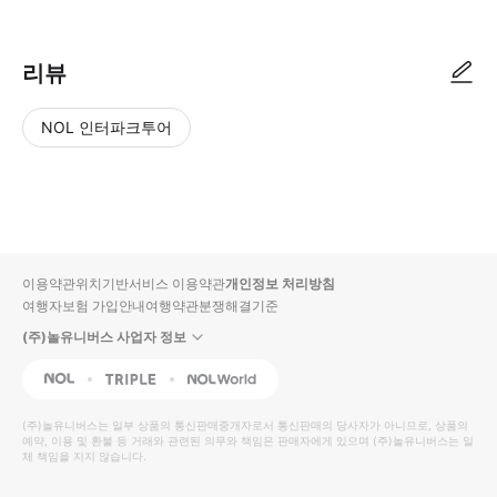
리뷰
NOL 인터파크투어
NOL
별
사
에서
점
진/
작성
높
동
된
은
영
리뷰
순
상
이용약관
위치기반서비스 이용약관
개인정보 처리방침
입니
여행자보험 가입안내
여행약관
분쟁해결기준
다.
(주)놀유니버스 사업자 정보
별
사
NOL
Triple
Interpark Global
점
진/
높
동
(주)놀유니버스
는 일부 상품의 통신판매중개자로서 통신판매의 당사자가 아니므로, 상품의
예약, 이용 및 환불 등 거래와 관련된 의무와 책임은 판매자에게 있으며
은
영
(주)놀유니버스
는 일
체 책임을 지지 않습니다.
순
상