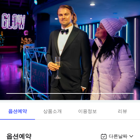
옵션예약
상품소개
이용정보
리뷰
옵션예약
다른날짜