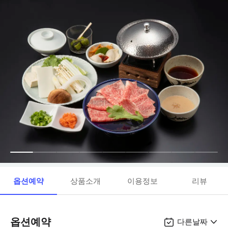
옵션예약
상품소개
이용정보
리뷰
옵션예약
다른날짜