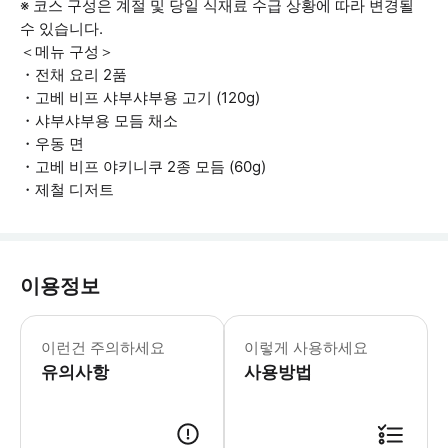
※ 코스 구성은 계절 및 당일 식재료 수급 상황에 따라 변경될
수 있습니다.
＜메뉴 구성＞
・전채 요리 2품
・고베 비프 샤부샤부용 고기 (120g)
・샤부샤부용 모듬 채소
・우동 면
・고베 비프 야키니쿠 2종 모듬 (60g)
・제철 디저트
이용정보
·저희 코스는 반드시 방문하시는 인원수
이런건 주의하세요
이렇게 사용하세요
유의사항
사용방법