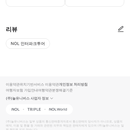
가게 점원이 예약 정보(예약 번호, 이름, 전화번호)를 확인 후 입장 가능
리뷰
NOL 인터파크투어
NOL
별
사
에서
점
진/
작성
높
동
된
은
영
리뷰
순
상
이용약관
위치기반서비스 이용약관
개인정보 처리방침
입니
여행자보험 가입안내
여행약관
분쟁해결기준
다.
(주)놀유니버스 사업자 정보
별
사
NOL
Triple
Interpark Global
점
진/
높
동
(주)놀유니버스
는 일부 상품의 통신판매중개자로서 통신판매의 당사자가 아니므로, 상품의
예약, 이용 및 환불 등 거래와 관련된 의무와 책임은 판매자에게 있으며
은
영
(주)놀유니버스
는 일
체 책임을 지지 않습니다.