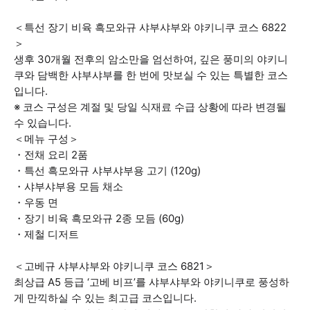
＜특선 장기 비육 흑모와규 샤부샤부와 야키니쿠 코스 6822
＞
생후 30개월 전후의 암소만을 엄선하여, 깊은 풍미의 야키니
쿠와 담백한 샤부샤부를 한 번에 맛보실 수 있는 특별한 코스
입니다.
※ 코스 구성은 계절 및 당일 식재료 수급 상황에 따라 변경될
수 있습니다.
＜메뉴 구성＞
・전채 요리 2품
・특선 흑모와규 샤부샤부용 고기 (120g)
・샤부샤부용 모듬 채소
・우동 면
・장기 비육 흑모와규 2종 모듬 (60g)
・제철 디저트
＜고베규 샤부샤부와 야키니쿠 코스 6821＞
최상급 A5 등급 ‘고베 비프’를 샤부샤부와 야키니쿠로 풍성하
게 만끽하실 수 있는 최고급 코스입니다.