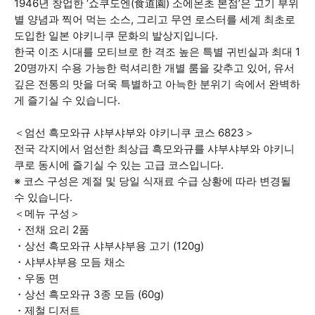
1946년 창업한 ‘쇼쿠도엔(食道園) 소에몬초 본점’은 고기 부위
별 양념과 찍어 먹는 소스, 그리고 무연 로스터를 세계 최초로
도입한 일본 야키니쿠 문화의 발상지입니다.
한국 이조 시대를 모티브로 한 격조 높은 특별 귀빈실과 최대 1
20명까지 수용 가능한 럭셔리한 개별 룸을 갖추고 있어, 유서
깊은 전통의 맛을 더욱 특별하고 아늑한 분위기 속에서 완벽하
게 즐기실 수 있습니다.
＜엄선 흑모와규 샤부샤부와 야키니쿠 코스 6823＞
전국 각지에서 엄선한 최상급 흑모와규를 샤부샤부와 야키니
쿠로 동시에 즐기실 수 있는 고급 코스입니다.
※ 코스 구성은 계절 및 당일 식재료 수급 상황에 따라 변경될
수 있습니다.
＜메뉴 구성＞
・전채 요리 2품
・상선 흑모와규 샤부샤부용 고기 (120g)
・샤부샤부용 모듬 채소
・우동 면
・상선 흑모와규 3종 모듬 (60g)
・제철 디저트