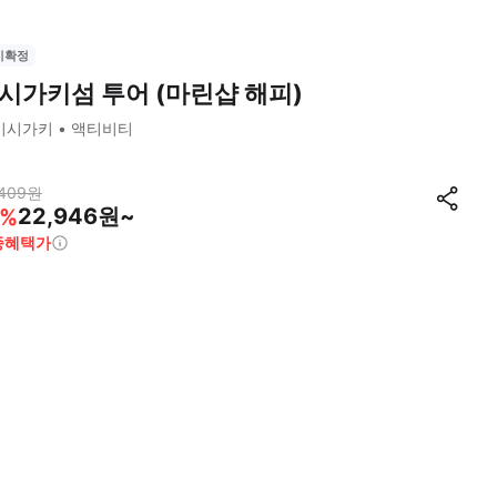
시확정
시가키섬 투어 (마린샵 해피)
이시가키
액티비티
409
원
22,946원~
%
종혜택가