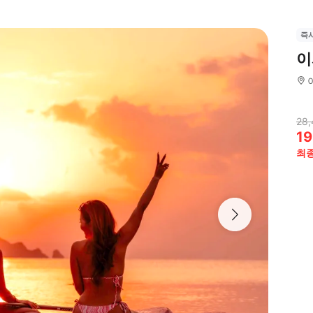
즉
이
28,
19
최