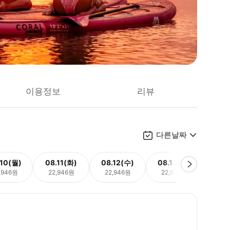
이용정보
리뷰
다른날짜
.10(월)
08.11(화)
08.12(수)
08.13(목)
08.
,946원
22,946원
22,946원
22,946원
22,