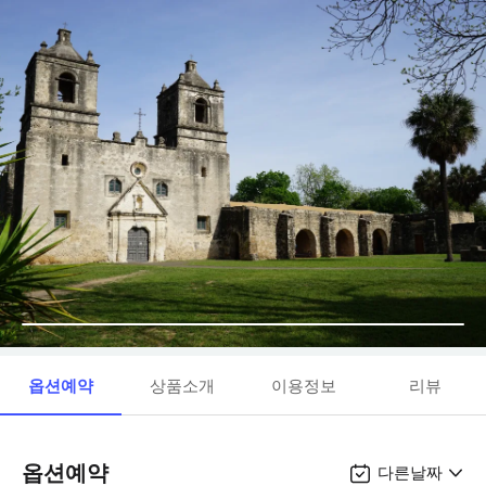
옵션예약
상품소개
이용정보
리뷰
옵션예약
다른날짜