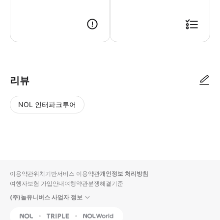
● 예약접수 후 확정이 되면 이용가능합니다. ● 바우처에 안내된 사용 방법
리뷰
NOL 인터파크투어
NOL
별
사
에서
점
진/
작성
높
동
된
은
영
리뷰
순
상
이용약관
위치기반서비스 이용약관
개인정보 처리방침
입니
여행자보험 가입안내
여행약관
분쟁해결기준
다.
(주)놀유니버스 사업자 정보
별
사
NOL
Triple
Interpark Global