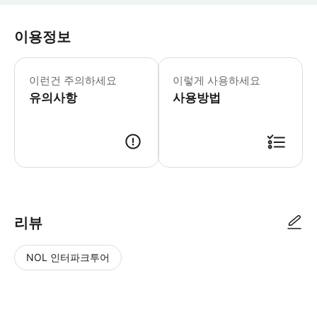
이용정보
카 페사로 국제 현대 미술관 4월 1일 - 
* 클림트, 샤갈 등 유명 작가들의 작
이런건 주의하세요
이렇게 사용하세요
유의사항
사용방법
리뷰
NOL 인터파크투어
NOL
별
사
에서
점
진/