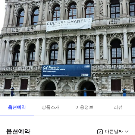
옵션예약
상품소개
이용정보
리뷰
옵션예약
다른날짜