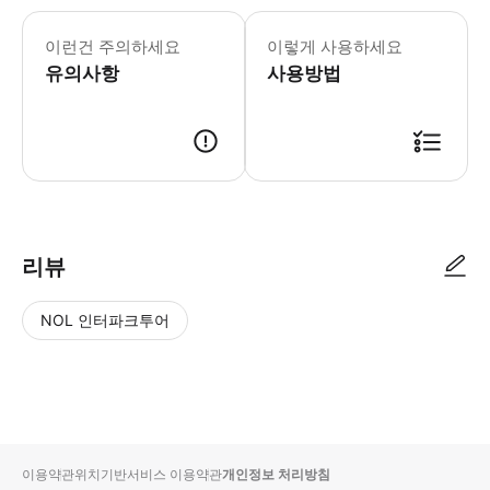
이런건 주의하세요
이렇게 사용하세요
유의사항
사용방법
리뷰
NOL 인터파크투어
NOL
별
사
에서
점
진/
작성
높
동
된
은
영
리뷰
순
상
이용약관
위치기반서비스 이용약관
개인정보 처리방침
입니