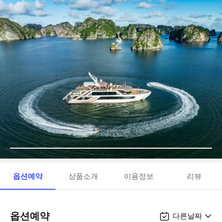
옵션예약
상품소개
이용정보
리뷰
옵션예약
다른날짜