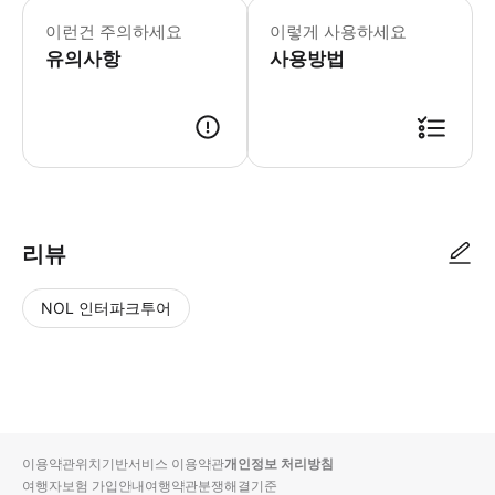
이런건 주의하세요
이렇게 사용하세요
유의사항
사용방법
리뷰
NOL 인터파크투어
NOL
별
사
에서
점
진/
작성
높
동
된
은
영
리뷰
순
상
이용약관
위치기반서비스 이용약관
개인정보 처리방침
입니
여행자보험 가입안내
여행약관
분쟁해결기준
다.