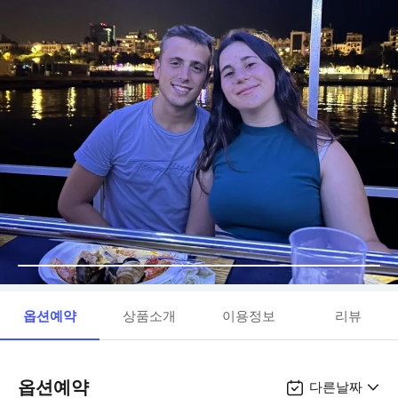
옵션예약
상품소개
이용정보
리뷰
옵션예약
다른날짜