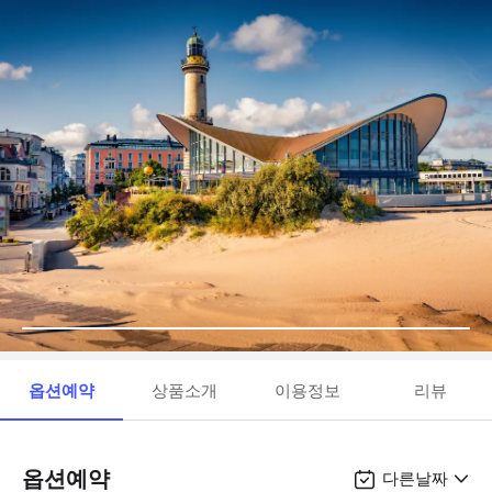
옵션예약
상품소개
이용정보
리뷰
옵션예약
다른날짜