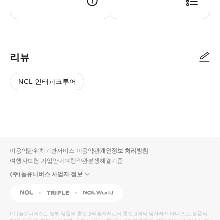
리뷰
NOL 인터파크투어
NOL
별
사
에서
점
진/
작성
높
동
된
은
영
리뷰
순
상
이용약관
위치기반서비스 이용약관
개인정보 처리방침
입니
여행자보험 가입안내
여행약관
분쟁해결기준
다.
(주)놀유니버스 사업자 정보
별
사
NOL
Triple
Interpark Global
점
진/
높
동
(주)놀유니버스
는 일부 상품의 통신판매중개자로서 통신판매의 당사자가 아니므로, 상품의
예약, 이용 및 환불 등 거래와 관련된 의무와 책임은 판매자에게 있으며
(주)놀유니버스
는 일