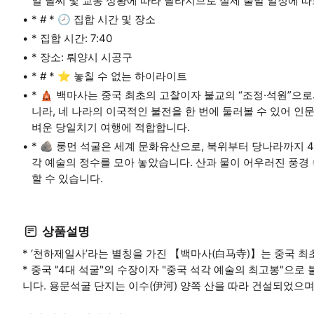
일 날씨 및 교통 상황에 따라 달라지므로 실제 출발 일정에 따
* # * 🕗 집합 시간 및 장소
* 집합 시간: 7:40
* 장소: 뤄양시 시공구
* # * ⭐ 놓칠 수 없는 하이라이트
* 🛕 백마사는 중국 최초의 고찰이자 불교의 “조정·석원”으로
니라, 네 나라의 이국적인 불전을 한 번에 둘러볼 수 있어 인
벼운 당일치기 여행에 적합합니다.
* 🪨 룽먼 석굴은 세계 문화유산으로, 북위부터 당나라까지 
각 예술의 정수를 모아 놓았습니다. 산과 물이 어우러진 풍경
할 수 있습니다.
상품설명
* ‘천하제일사’라는 별칭을 가진 【백마사(白马寺)】는 중국 최
* 중국 "4대 석굴"의 수장이자 "중국 석각 예술의 최고봉"으
니다. 용문석굴 단지는 이수(伊河) 양쪽 산을 따라 건설되었으며 