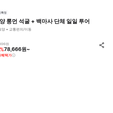
시확정
양 룽먼 석굴 + 백마사 단체 일일 투어
뤄양
교통편의/이동
396
원
78,666원~
%
종혜택가