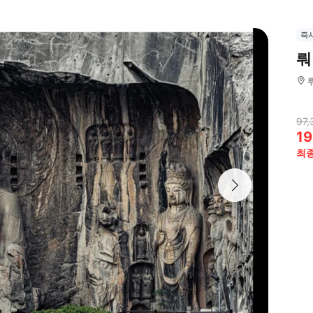
즉
뤄
97,
19
최