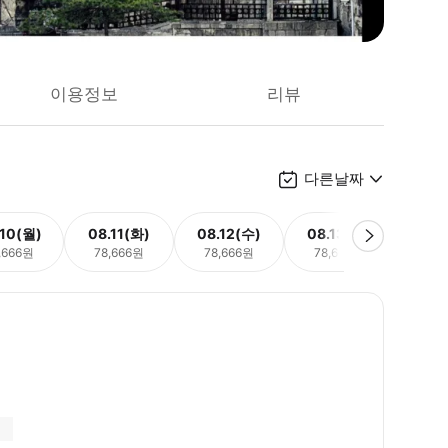
이용정보
리뷰
다른날짜
.10(월)
08.11(화)
08.12(수)
08.13(목)
08.
,666원
78,666원
78,666원
78,666원
78,