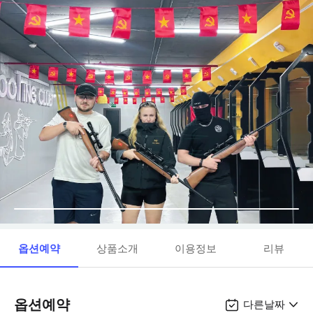
옵션예약
상품소개
이용정보
리뷰
옵션예약
다른날짜