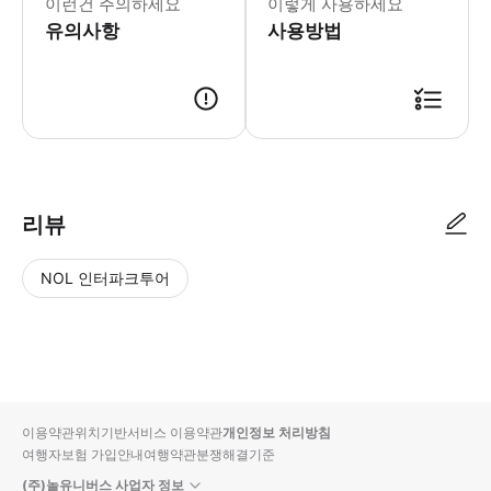
이런건 주의하세요
이렇게 사용하세요
유의사항
사용방법
⎷ 트리플을 통해 원하는 마사지 상품과 시간을 구매하세요. ⎷ 킹스파 이
리뷰
NOL 인터파크투어
NOL
별
사
에서
점
진/
작성
높
동
된
은
영
리뷰
순
상
이용약관
위치기반서비스 이용약관
개인정보 처리방침
입니
여행자보험 가입안내
여행약관
분쟁해결기준
다.
(주)놀유니버스 사업자 정보