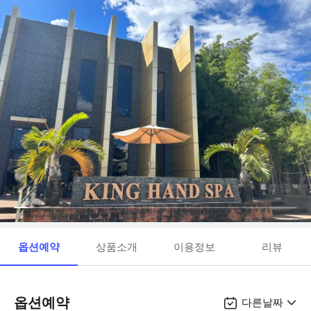
옵션예약
상품소개
이용정보
리뷰
옵션예약
다른날짜