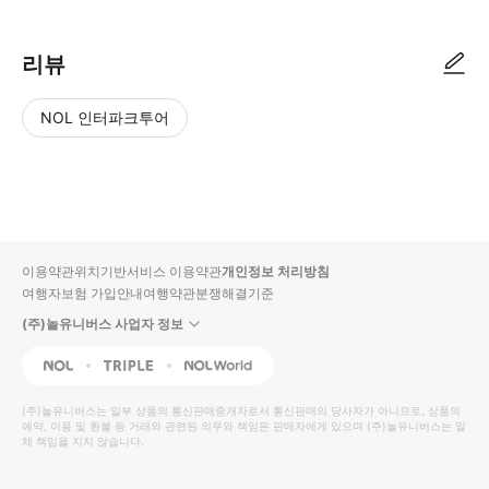
리뷰
NOL 인터파크투어
NOL
별
사
에서
점
진/
작성
높
동
된
은
영
리뷰
순
상
이용약관
위치기반서비스 이용약관
개인정보 처리방침
입니
여행자보험 가입안내
여행약관
분쟁해결기준
다.
(주)놀유니버스 사업자 정보
별
사
NOL
Triple
Interpark Global
점
진/
높
동
(주)놀유니버스
는 일부 상품의 통신판매중개자로서 통신판매의 당사자가 아니므로, 상품의
예약, 이용 및 환불 등 거래와 관련된 의무와 책임은 판매자에게 있으며
은
영
(주)놀유니버스
는 일
체 책임을 지지 않습니다.
순
상