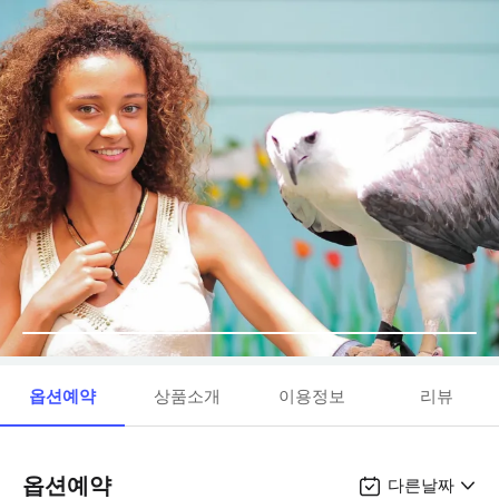
옵션예약
상품소개
이용정보
리뷰
옵션예약
다른날짜