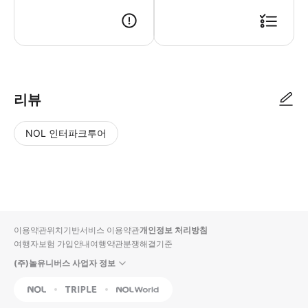
리뷰
NOL 인터파크투어
NOL
별
사
에서
점
진/
작성
높
동
된
은
영
리뷰
순
상
이용약관
위치기반서비스 이용약관
개인정보 처리방침
입니
여행자보험 가입안내
여행약관
분쟁해결기준
다.
(주)놀유니버스 사업자 정보
별
사
NOL
Triple
Interpark Global
점
진/