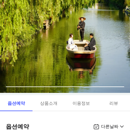
옵션예약
상품소개
이용정보
리뷰
옵션예약
다른날짜