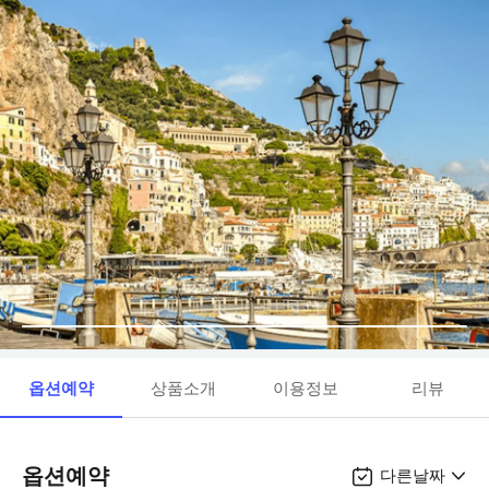
옵션예약
상품소개
이용정보
리뷰
옵션예약
다른날짜