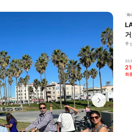
즉
L
거
31,
21
최