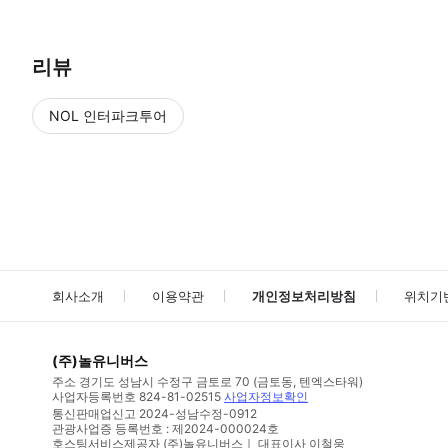
리뷰
NOL 인터파크투어
NOL
에서 작성된 리뷰 입니다.
별점 높은순
별점 높은순
회사소개
이용약관
개인정보처리방침
위치기
(주)놀유니버스
주소
경기도 성남시 수정구 금토로 70 (금토동, 텐엑스타워)
사업자등록번호
824-81-02515
사업자정보확인
통신판매업신고
2024-성남수정-0912
관광사업증 등록번호 : 제2024-000024호
호스팅서비스제공자 (주)놀유니버스｜ 대표이사 이철웅