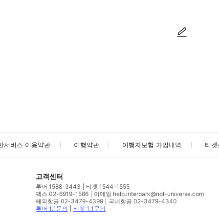
사진/동영상
사진/동영상
반서비스 이용약관
여행약관
여행자보험 가입내역
티켓
고객센터
투어 1588-3443
티켓 1544-1555
팩스 02-6919-1586
이메일 help.interpark@nol-universe.com
해외항공 02-3479-4399
국내항공 02-3479-4340
투어 1:1문의
티켓 1:1문의