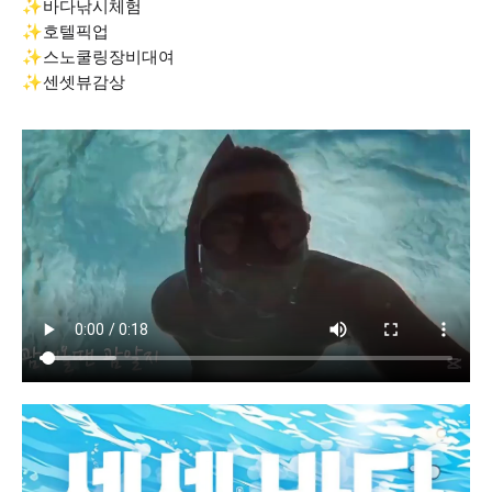
✨바다낚시체험
✨호텔픽업
✨스노쿨링장비대여
✨센셋뷰감상