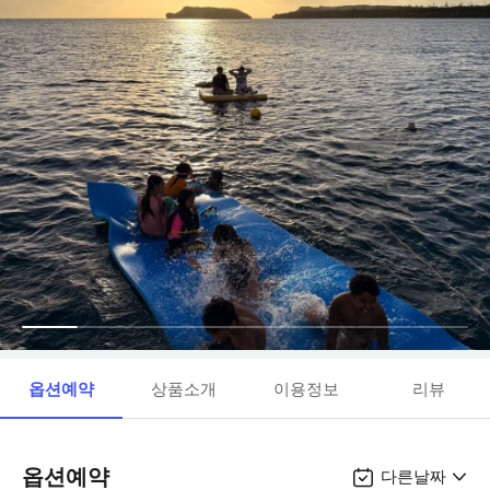
옵션예약
상품소개
이용정보
리뷰
옵션예약
다른날짜